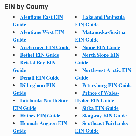
EIN by County
Aleutians East EIN
Lake and Peninsula
Guide
EIN Guide
Aleutians West EIN
Matanuska-Susitna
Guide
EIN Guide
Anchorage EIN Guide
Nome EIN Guide
Bethel EIN Guide
North Slope EIN
Bristol Bay EIN
Guide
Guide
Northwest Arctic EIN
Denali EIN Guide
Guide
Dillingham EIN
Petersburg EIN Guide
Guide
Prince of Wales-
Fairbanks North Star
Hyder EIN Guide
EIN Guide
Sitka EIN Guide
Haines EIN Guide
Skagway EIN Guide
Hoonah-Angoon EIN
Southeast Fairbanks
Guide
EIN Guide