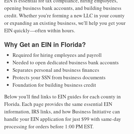
EIN is essential for tax compliance, hiring employees,
opening business bank accounts, and building business
credit. Whether you're forming a new LLC in your county
or expanding an existing business, we'll help you get your
EIN quickly—often within hours.
Why Get an EIN in Florida?
Required for hiring employees and payroll
Needed to open dedicated business bank accounts
Separates personal and business finances
Protects your SSN from business documents
Foundation for building business credit
Below you'll find links to EIN guides for each county in
Florida. Each page provides the same essential EIN
information, IRS links, and how Business Initiative can
handle your EIN application for just $99 with same-day
processing for orders before 1:00 PM EST.