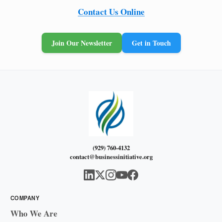
Contact Us Online
Join Our Newsletter
Get in Touch
(929) 760-4132
contact@businessinitiative.org
COMPANY
Who We Are