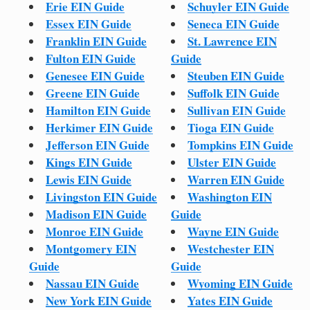
Erie EIN Guide
Schuyler EIN Guide
Essex EIN Guide
Seneca EIN Guide
Franklin EIN Guide
St. Lawrence EIN
Fulton EIN Guide
Guide
Genesee EIN Guide
Steuben EIN Guide
Greene EIN Guide
Suffolk EIN Guide
Hamilton EIN Guide
Sullivan EIN Guide
Herkimer EIN Guide
Tioga EIN Guide
Jefferson EIN Guide
Tompkins EIN Guide
Kings EIN Guide
Ulster EIN Guide
Lewis EIN Guide
Warren EIN Guide
Livingston EIN Guide
Washington EIN
Madison EIN Guide
Guide
Monroe EIN Guide
Wayne EIN Guide
Montgomery EIN
Westchester EIN
Guide
Guide
Nassau EIN Guide
Wyoming EIN Guide
New York EIN Guide
Yates EIN Guide